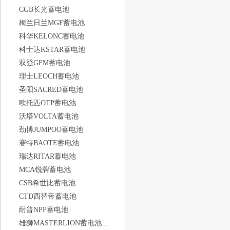
CGB长光蓄电池
梅兰日兰MGF蓄电池
科华KELONC蓄电池
科士达KSTAR蓄电池
双登GFM蓄电池
理士LEOCH蓄电池
圣阳SACRED蓄电池
欧托匹OTP蓄电池
沃塔VOLTA蓄电池
劲博JUMPOO蓄电池
赛特BAOTE蓄电池
瑞达RITAR蓄电池
MCA锐牌蓄电池
CSB希世比蓄电池
CTD西替帝蓄电池
耐普NPP蓄电池
雄狮MASTERLION蓄电池...