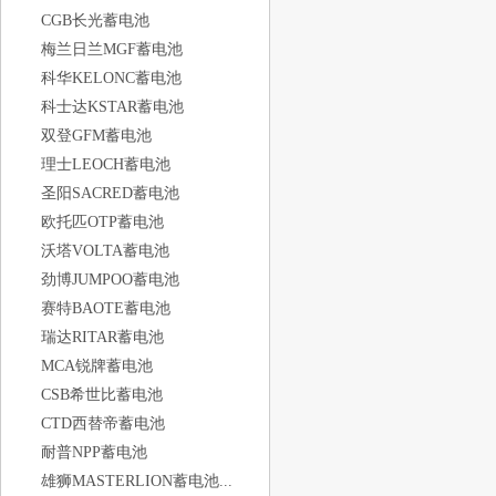
CGB长光蓄电池
梅兰日兰MGF蓄电池
科华KELONC蓄电池
科士达KSTAR蓄电池
双登GFM蓄电池
理士LEOCH蓄电池
圣阳SACRED蓄电池
欧托匹OTP蓄电池
沃塔VOLTA蓄电池
劲博JUMPOO蓄电池
赛特BAOTE蓄电池
瑞达RITAR蓄电池
MCA锐牌蓄电池
CSB希世比蓄电池
CTD西替帝蓄电池
耐普NPP蓄电池
雄狮MASTERLION蓄电池...