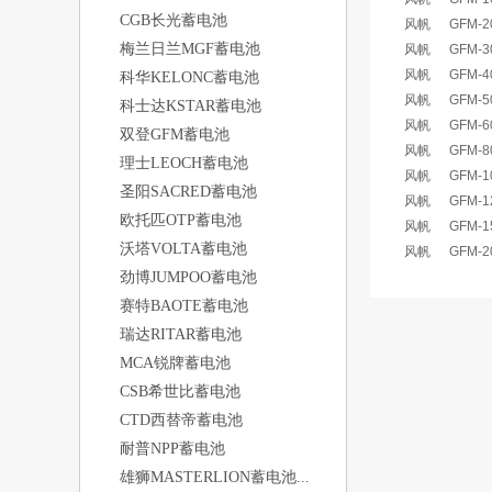
CGB长光蓄电池
风帆
GFM-2
梅兰日兰MGF蓄电池
风帆
GFM-3
风帆
GFM-4
科华KELONC蓄电池
风帆
GFM-5
科士达KSTAR蓄电池
风帆
GFM-6
双登GFM蓄电池
风帆
GFM-8
理士LEOCH蓄电池
风帆
GFM-1
圣阳SACRED蓄电池
风帆
GFM-1
欧托匹OTP蓄电池
风帆
GFM-1
沃塔VOLTA蓄电池
风帆
GFM-2
劲博JUMPOO蓄电池
赛特BAOTE蓄电池
瑞达RITAR蓄电池
MCA锐牌蓄电池
CSB希世比蓄电池
CTD西替帝蓄电池
耐普NPP蓄电池
雄狮MASTERLION蓄电池...