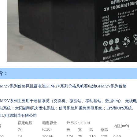
介：
M/2V系列价格风帆蓄电池GFM/2V系列价格风帆蓄电池GFM/2V系列价格
FM/2V系列主要用于通信系统（交换机、微波站、移动基站、数据中心、无线
电系统；太阳能和风力发电系统；信号系统和紧急照明系统；EPS和UPS系统。
aiL)电源制造有限公司
外形尺寸(mm)
额定电压
额定容量
号
内阻(mΩ)
(V)
(C10)
长
宽
高
总高
00
2V
100Ah
174
75
210
223
0.59