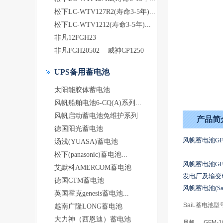
松下LC-WTV127R2(寿命3-5年)...
松下LC-WTV1212(寿命3-5年)...
非凡12FGH23
非凡FGH20502
威神CP1250
UPS备用蓄电池
太阳能胶体蓄电池
风帆船舶电池6-CQ(A)系列...
风帆启动蓄电池免维护系列
产品简
德国阳光蓄电池
风帆蓄电池GF
汤浅(YUASA)蓄电池
松下(panasonic)蓄电池...
风帆蓄电池G
艾默科AMERCOM蓄电池
发电厂及输变
德国CTM蓄电池
风帆蓄电池(S
英国霍克genesis蓄电池...
SaiL蓄电池型
越南广隆LONG蓄电池
大力神（西恩迪）蓄电池
风帆
GFM-1