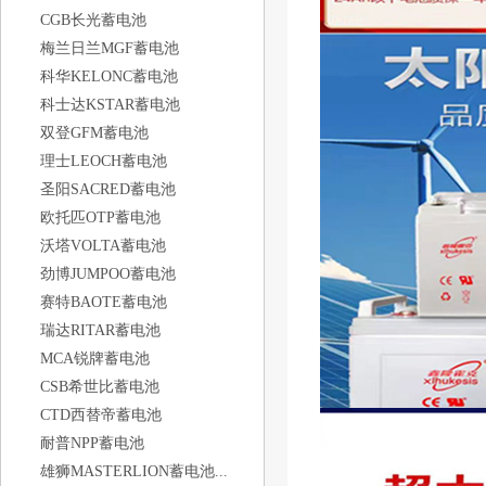
CGB长光蓄电池
梅兰日兰MGF蓄电池
科华KELONC蓄电池
科士达KSTAR蓄电池
双登GFM蓄电池
理士LEOCH蓄电池
圣阳SACRED蓄电池
欧托匹OTP蓄电池
沃塔VOLTA蓄电池
劲博JUMPOO蓄电池
赛特BAOTE蓄电池
瑞达RITAR蓄电池
MCA锐牌蓄电池
CSB希世比蓄电池
CTD西替帝蓄电池
耐普NPP蓄电池
雄狮MASTERLION蓄电池...