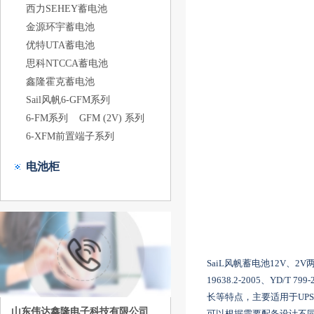
西力SEHEY蓄电池
金源环宇蓄电池
优特UTA蓄电池
思科NTCCA蓄电池
鑫隆霍克蓄电池
Sail风帆6-GFM系列
6-FM系列
GFM (2V) 系列
6-XFM前置端子系列
电池柜
SaiL风帆蓄电池12V、2
19638.2-2005、YD
长等特点，主要适用于U
山东伟达鑫隆电子科技有限公司
可以根据需要配备设计不