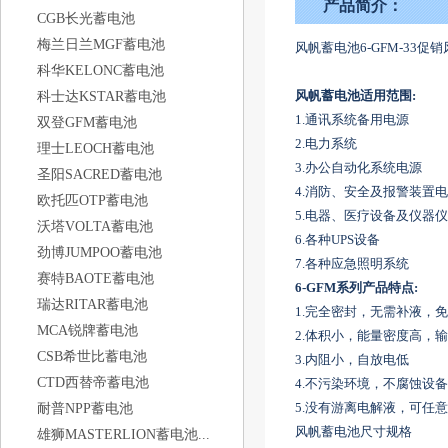
产品简介：
CGB长光蓄电池
梅兰日兰MGF蓄电池
风帆蓄电池6-GFM-33促销
科华KELONC蓄电池
风帆蓄电池适用范围:
科士达KSTAR蓄电池
1.通讯系统备用电源
双登GFM蓄电池
2.电力系统
理士LEOCH蓄电池
3.办公自动化系统电源
圣阳SACRED蓄电池
4.消防、安全及报警装置
欧托匹OTP蓄电池
5.电器、医疗设备及仪器
沃塔VOLTA蓄电池
6.各种UPS设备
劲博JUMPOO蓄电池
7.各种应急照明系统
赛特BAOTE蓄电池
6-GFM
系列产品特点:
瑞达RITAR蓄电池
1.完全密封，无需补液，
MCA锐牌蓄电池
2.体积小，能量密度高，
CSB希世比蓄电池
3.内阻小，自放电低
CTD西替帝蓄电池
4.不污染环境，不腐蚀设备
5.没有游离电解液，可任
耐普NPP蓄电池
风帆蓄电池尺寸规格
雄狮MASTERLION蓄电池...