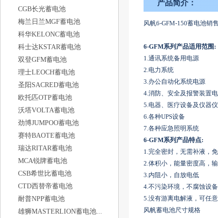
产品简介：
CGB长光蓄电池
梅兰日兰MGF蓄电池
风帆6-GFM-150蓄电池销
科华KELONC蓄电池
6-GFM
系列产品适用范围:
科士达KSTAR蓄电池
1.通讯系统备用电源
双登GFM蓄电池
2.电力系统
理士LEOCH蓄电池
3.办公自动化系统电源
圣阳SACRED蓄电池
4.消防、安全及报警装置
欧托匹OTP蓄电池
5.电器、医疗设备及仪器
沃塔VOLTA蓄电池
6.各种UPS设备
劲博JUMPOO蓄电池
7.各种应急照明系统
赛特BAOTE蓄电池
6-GFM
系列产品特点:
瑞达RITAR蓄电池
1.完全密封，无需补液，
MCA锐牌蓄电池
2.体积小，能量密度高，
CSB希世比蓄电池
3.内阻小，自放电低
CTD西替帝蓄电池
4.不污染环境，不腐蚀设备
5.没有游离电解液，可任
耐普NPP蓄电池
风帆蓄电池尺寸规格
雄狮MASTERLION蓄电池...