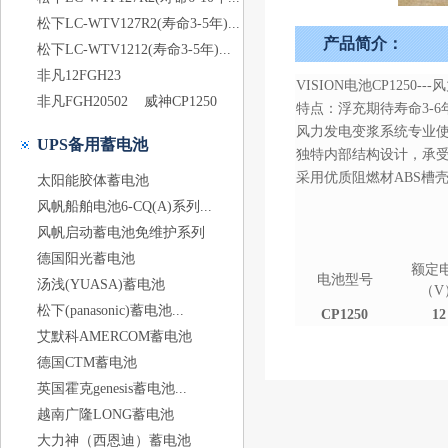
松下LC-WTV127R2(寿命3-5年)...
产品简介：
松下LC-WTV1212(寿命3-5年)...
非凡12FGH23
VISION电池CP1250
非凡FGH20502
威神CP1250
特点：浮充期待寿命3-6
风力发电变浆系统专业
UPS备用蓄电池
独特内部结构设计，承
采用优质阻燃材ABS槽壳
太阳能胶体蓄电池
风帆船舶电池6-CQ(A)系列...
风帆启动蓄电池免维护系列
德国阳光蓄电池
额定
电池型号
汤浅(YUASA)蓄电池
（V
松下(panasonic)蓄电池...
CP1250
12
艾默科AMERCOM蓄电池
德国CTM蓄电池
英国霍克genesis蓄电池...
越南广隆LONG蓄电池
大力神（西恩迪）蓄电池