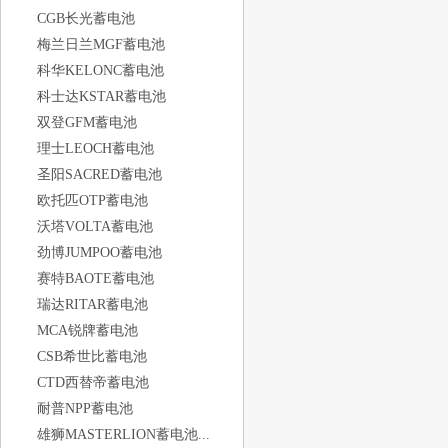
CGB长光蓄电池
梅兰日兰MGF蓄电池
科华KELONC蓄电池
科士达KSTAR蓄电池
双登GFM蓄电池
理士LEOCH蓄电池
圣阳SACRED蓄电池
欧托匹OTP蓄电池
沃塔VOLTA蓄电池
劲博JUMPOO蓄电池
赛特BAOTE蓄电池
瑞达RITAR蓄电池
MCA锐牌蓄电池
CSB希世比蓄电池
CTD西替帝蓄电池
耐普NPP蓄电池
雄狮MASTERLION蓄电池...