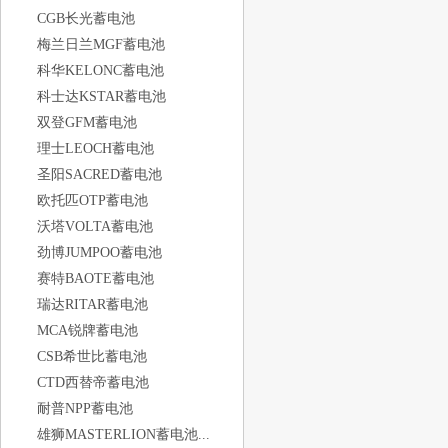
CGB长光蓄电池
梅兰日兰MGF蓄电池
科华KELONC蓄电池
科士达KSTAR蓄电池
双登GFM蓄电池
理士LEOCH蓄电池
圣阳SACRED蓄电池
欧托匹OTP蓄电池
沃塔VOLTA蓄电池
劲博JUMPOO蓄电池
赛特BAOTE蓄电池
瑞达RITAR蓄电池
MCA锐牌蓄电池
CSB希世比蓄电池
CTD西替帝蓄电池
耐普NPP蓄电池
雄狮MASTERLION蓄电池...