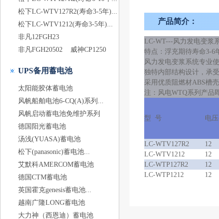
松下LC-WTV127R2(寿命3-5年)...
产品简介：
松下LC-WTV1212(寿命3-5年)...
非凡12FGH23
LC-WT---风力发电变
非凡FGH20502
威神CP1250
特点：浮充期待寿命3-6
风力发电变浆系统专业
UPS备用蓄电池
独特内部结构设计，承
采用优质阻燃材ABS槽壳
太阳能胶体蓄电池
注：风电WTQ系列产品
风帆船舶电池6-CQ(A)系列...
风帆启动蓄电池免维护系列
型 号
电压(
德国阳光蓄电池
汤浅(YUASA)蓄电池
LC-WTV127R2
12
松下(panasonic)蓄电池...
LC-WTV1212
12
艾默科AMERCOM蓄电池
LC-WTP127R2
12
LC-WTP1212
12
德国CTM蓄电池
英国霍克genesis蓄电池...
越南广隆LONG蓄电池
大力神（西恩迪）蓄电池