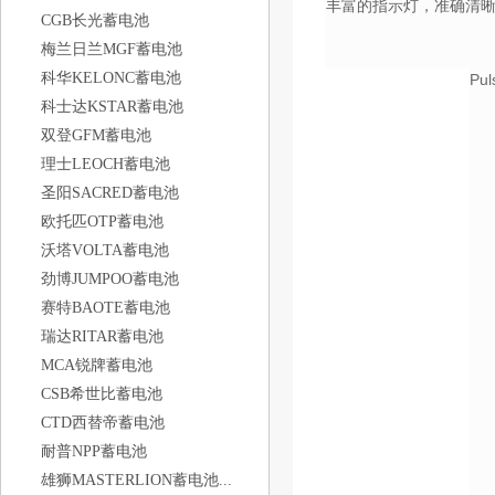
丰富的指示灯，准确清晰
CGB长光蓄电池
梅兰日兰MGF蓄电池
科华KELONC蓄电池
Pu
科士达KSTAR蓄电池
双登GFM蓄电池
理士LEOCH蓄电池
圣阳SACRED蓄电池
欧托匹OTP蓄电池
沃塔VOLTA蓄电池
劲博JUMPOO蓄电池
赛特BAOTE蓄电池
瑞达RITAR蓄电池
MCA锐牌蓄电池
CSB希世比蓄电池
CTD西替帝蓄电池
耐普NPP蓄电池
雄狮MASTERLION蓄电池...