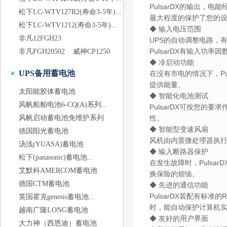
PulsarDX的输出，
松下LC-WTV127R2(寿命3-5年)...
最大程度的保护了您的
松下LC-WTV1212(寿命3-5年)...
◆ 输入电压范围
非凡12FGH23
UPS的自动调整电路，有
PulsarDX有输入功
非凡FGH20502
威神CP1250
◆ 冷启动功能
UPS备用蓄电池
在没有市电的情况下，P
提供能量。
太阳能胶体蓄电池
◆ 智能化电池测试
风帆船舶电池6-CQ(A)系列...
PulsarDX可按您
风帆启动蓄电池免维护系列
性。
◆ 智能型变速风扇
德国阳光蓄电池
风机由内置微处理器执行
汤浅(YUASA)蓄电池
◆ 输入断路器保护
松下(panasonic)蓄电池...
在发生故障时，Puls
艾默科AMERCOM蓄电池
换保险的烦恼。
德国CTM蓄电池
◆ 先进的通信功能
PulsarDX装配有标
英国霍克genesis蓄电池...
时，能自动保护计算机
越南广隆LONG蓄电池
◆ 友好的用户界面
大力神（西恩迪）蓄电池