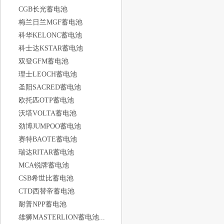
CGB长光蓄电池
梅兰日兰MGF蓄电池
科华KELONC蓄电池
科士达KSTAR蓄电池
双登GFM蓄电池
理士LEOCH蓄电池
圣阳SACRED蓄电池
欧托匹OTP蓄电池
沃塔VOLTA蓄电池
劲博JUMPOO蓄电池
赛特BAOTE蓄电池
瑞达RITAR蓄电池
MCA锐牌蓄电池
CSB希世比蓄电池
CTD西替帝蓄电池
耐普NPP蓄电池
雄狮MASTERLION蓄电池...