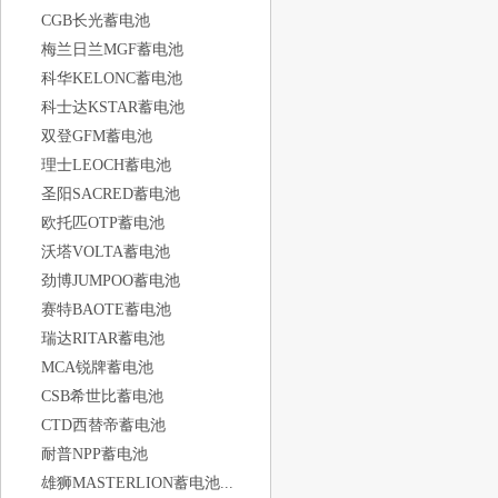
CGB长光蓄电池
梅兰日兰MGF蓄电池
科华KELONC蓄电池
科士达KSTAR蓄电池
双登GFM蓄电池
理士LEOCH蓄电池
圣阳SACRED蓄电池
欧托匹OTP蓄电池
沃塔VOLTA蓄电池
劲博JUMPOO蓄电池
赛特BAOTE蓄电池
瑞达RITAR蓄电池
MCA锐牌蓄电池
CSB希世比蓄电池
CTD西替帝蓄电池
耐普NPP蓄电池
雄狮MASTERLION蓄电池...