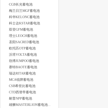
CGB长光蓄电池
梅兰日兰MGF蓄电池
科华KELONC蓄电池
科士达KSTAR蓄电池
双登GFM蓄电池
理士LEOCH蓄电池
圣阳SACRED蓄电池
欧托匹OTP蓄电池
沃塔VOLTA蓄电池
劲博JUMPOO蓄电池
赛特BAOTE蓄电池
瑞达RITAR蓄电池
MCA锐牌蓄电池
CSB希世比蓄电池
CTD西替帝蓄电池
耐普NPP蓄电池
雄狮MASTERLION蓄电池...