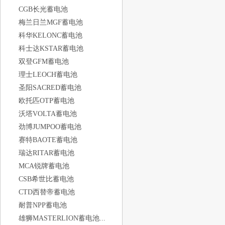
CGB长光蓄电池
梅兰日兰MGF蓄电池
科华KELONC蓄电池
科士达KSTAR蓄电池
双登GFM蓄电池
理士LEOCH蓄电池
圣阳SACRED蓄电池
欧托匹OTP蓄电池
沃塔VOLTA蓄电池
劲博JUMPOO蓄电池
赛特BAOTE蓄电池
瑞达RITAR蓄电池
MCA锐牌蓄电池
CSB希世比蓄电池
CTD西替帝蓄电池
耐普NPP蓄电池
雄狮MASTERLION蓄电池...