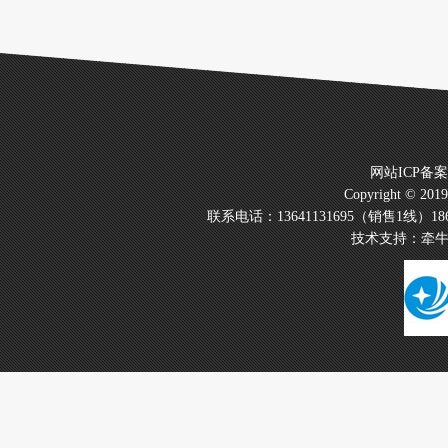
网站ICP备
Copyright © 20
联系电话：13641131695（销售1线）186
技术支持：
牵