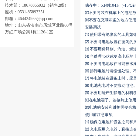
储存中：5.F到104.F（-15℃
技术部：18678866932（销售2线）
座机：0531-85893351
⑽不要将装在机车上的电池
邮箱：464424955@qq.com
⑾不要在充满灰尘的地方使
地址：山东省济南市历城区北路60号
安装调试
万虹广场公寓1栋1126-1室
⑴ 使用带有绝缘套的工具如
⑵ 不要将电池放置在密闭的
⑶ 不要用稀释剂、汽油、煤
⑷ 当处理45伏或更高电压
⑸ 不要将电池放在可能被水
⑹ 拆卸电池时请缓慢处理。
⑺ 将电池装在设备上时，应
⑻ 电池充电时不要搬动电池
⑼ 不要用能产生静电的材料
⑽在电池端子、连接片上使
⑾电池的安装和维护需要合
使用前注意事项
⑴ 确保在电池和设备之间和
⑵ 充电应用充电器，直接连