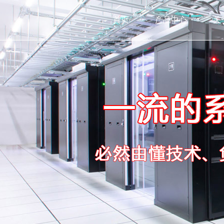
首页
产品中心
关