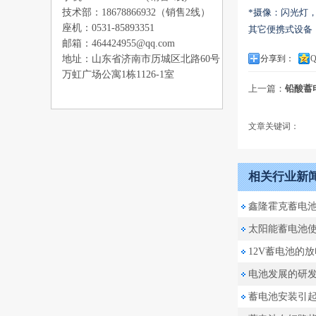
*摄像：闪光灯，
技术部：18678866932（销售2线）
座机：0531-85893351
其它便携式设备
邮箱：464424955@qq.com
分享到：
地址：山东省济南市历城区北路60号
万虹广场公寓1栋1126-1室
上一篇：
铅酸蓄
文章关键词：
相关行业新
鑫隆霍克蓄电
太阳能蓄电池
12V蓄电池的
电池发展的研
蓄电池安装引